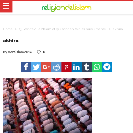
Home
Qu'est-ce que l'Islam et qui sont en fait les musulmans?
akhira
akhira
By
Veraislam2016
0