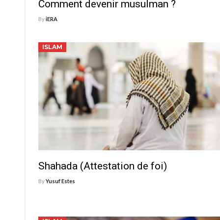
Comment devenir musulman ?
By
iERA
ISLAM
Shahada (Attestation de foi)
By
Yusuf Estes