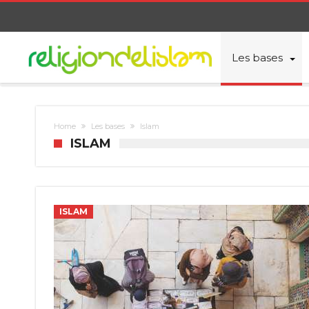
Les bases
Home
Les bases
Islam
ISLAM
ISLAM