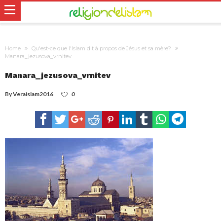
Home
Qu'est-ce que l'Islam dit à propos de Jésus et sa mère?
Manara_jezusova_vrnitev
Manara_jezusova_vrnitev
By
Veraislam2016
0