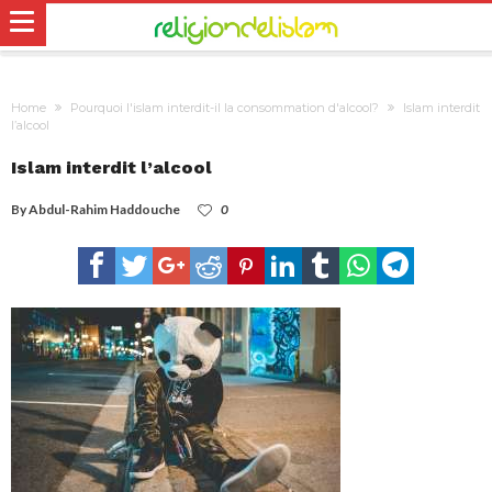
Home
Pourquoi l'islam interdit-il la consommation d'alcool?
Islam interdit
l’alcool
Islam interdit l’alcool
By
Abdul-Rahim Haddouche
0