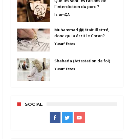
Quelles sont les raisons de
l’interdiction du porc ?
IslamQA
Muhammad ﷺ était illettré,
donc qui a écrit le Coran?
Yusuf Estes
Shahada (Attestation de foi)
Yusuf Estes
SOCIAL