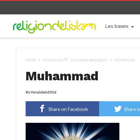
Les bases
Home
Muhammad ﷺ - Une brève description
Muhammad
Muhammad
By
Veraislam2016
Share on Facebook
Share o