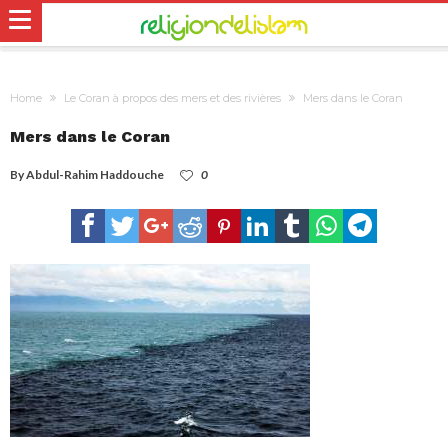
Home
Le Coran à propos des mers et des rivières
Mers dans le Coran
Mers dans le Coran
By
Abdul-Rahim Haddouche
0