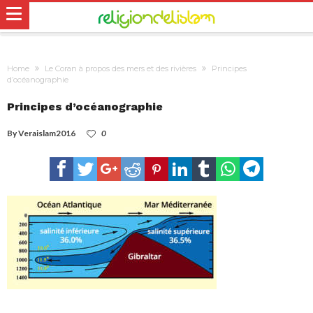
Home
Le Coran à propos des mers et des rivières
Principes
d’océanographie
Principes d’océanographie
By
Veraislam2016
0