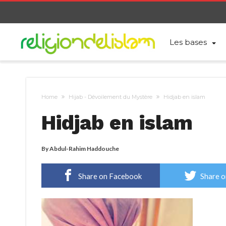
Les bases
Home
Hijab - Dévoilement du Mystère
Hidjab en islam
Hidjab en islam
By
Abdul-Rahim Haddouche
Share on Facebook
Share o