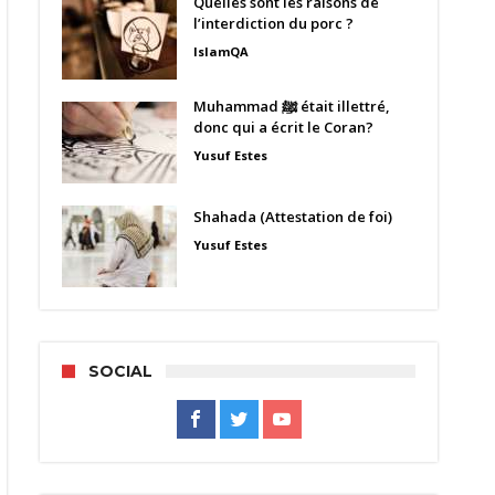
Quelles sont les raisons de
l’interdiction du porc ?
IslamQA
Muhammad ﷺ était illettré,
donc qui a écrit le Coran?
Yusuf Estes
Shahada (Attestation de foi)
Yusuf Estes
SOCIAL