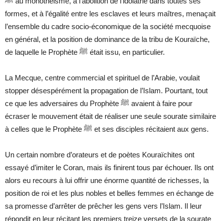
ﷺ
au monothéisme, à l’abolition de l’idolâtrie dans toutes ses
formes, et à l’égalité entre les esclaves et leurs maîtres, menaçait
l’ensemble du cadre socio-économique de la société mecquoise
en général, et la position de dominance de la tribu de Kouraïche,
de laquelle le Prophète
ﷺ
était issu, en particulier.
La Mecque, centre commercial et spirituel de l’Arabie, voulait
stopper désespérément la propagation de l’Islam. Pourtant, tout
ce que les adversaires du Prophète
ﷺ
avaient à faire pour
écraser le mouvement était de réaliser une seule sourate similaire
à celles que le Prophète
ﷺ
et ses disciples récitaient aux gens.
Un certain nombre d’orateurs et de poètes Kouraïchites ont
essayé d’imiter le Coran, mais ils finirent tous par échouer. Ils ont
alors eu recours à lui offrir une énorme quantité de richesses, la
position de roi et les plus nobles et belles femmes en échange de
sa promesse d’arrêter de prêcher les gens vers l’Islam. Il leur
répondit en leur récitant les premiers treize versets de la sourate