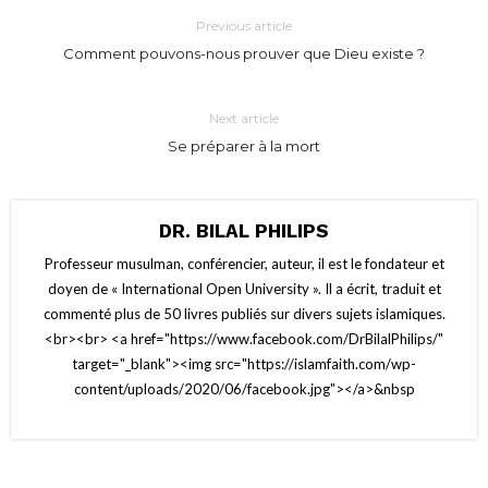
Previous article
Comment pouvons-nous prouver que Dieu existe ?
Next article
Se préparer à la mort
DR. BILAL PHILIPS
Professeur musulman, conférencier, auteur, il est le fondateur et
doyen de « International Open University ». Il a écrit, traduit et
commenté plus de 50 livres publiés sur divers sujets islamiques.
<br><br> <a href="https://www.facebook.com/DrBilalPhilips/"
target="_blank"><img src="https://islamfaith.com/wp-
content/uploads/2020/06/facebook.jpg"></a>&nbsp