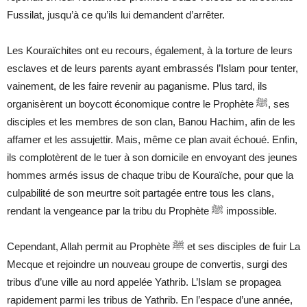
Fussilat, jusqu’à ce qu’ils lui demandent d’arrêter.
Les Kouraïchites ont eu recours, également, à la torture de leurs
esclaves et de leurs parents ayant embrassés l’Islam pour tenter,
vainement, de les faire revenir au paganisme. Plus tard, ils
organisèrent un boycott économique contre le Prophète
ﷺ
, ses
disciples et les membres de son clan, Banou Hachim, afin de les
affamer et les assujettir. Mais, même ce plan avait échoué. Enfin,
ils complotèrent de le tuer à son domicile en envoyant des jeunes
hommes armés issus de chaque tribu de Kouraïche, pour que la
culpabilité de son meurtre soit partagée entre tous les clans,
rendant la vengeance par la tribu du Prophète
ﷺ
impossible.
Cependant, Allah permit au Prophète
ﷺ
et ses disciples de fuir La
Mecque et rejoindre un nouveau groupe de convertis, surgi des
tribus d’une ville au nord appelée Yathrib. L’Islam se propagea
rapidement parmi les tribus de Yathrib. En l’espace d’une année,