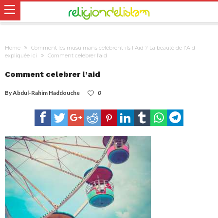
Home
Comment les musulmans célèbrent-ils l'Aïd ? La beauté de l'Aïd
expliquée ici
Comment celebrer l’aid
Comment celebrer l’aid
By
Abdul-Rahim Haddouche
0