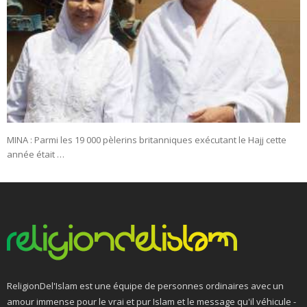
MINA : Parmi les 19 000 pèlerins britanniques exécutant le Hajj cette
année était …
ReligionDel'Islam est une équipe de personnes ordinaires avec un
amour immense pour le vrai et pur Islam et le message qu'il véhicule -