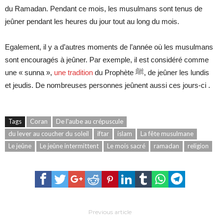
du Ramadan. Pendant ce mois, les musulmans sont tenus de
jeûner pendant les heures du jour tout au long du mois.
Egalement, il y a d’autres moments de l’année où les musulmans
sont encouragés à jeûner. Par exemple, il est considéré comme
une « sunna »,
une tradition
du Prophète ﷺ, de jeûner les lundis
et jeudis. De nombreuses personnes jeûnent aussi ces jours-ci .
Tags
Coran
De l'aube au crépuscule
du lever au coucher du soleil
iftar
islam
La fête musulmane
Le jeûne
Le jeûne intermittent
Le mois sacré
ramadan
religion
Previous article