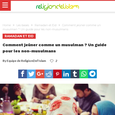
Home
Les bases
Ramadan et Eid
Comment jeûner comme un
musulman ? Un guide pour les non-musulmans
RAMADAN ET EID
Comment jeûner comme un musulman ? Un guide
pour les non-musulmans
By
Equipe de ReligionDel’Islam
2