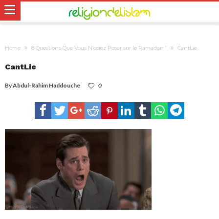
Home
8 Questions Que Vous N’osiez Poser sur le Ramadan !
CantLie
CantLie
By
Abdul-Rahim Haddouche
0